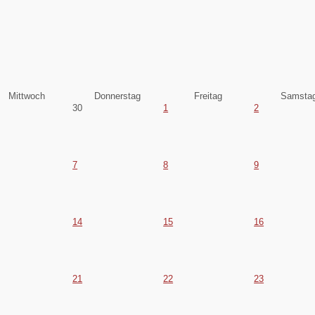
Mittwoch
Donnerstag
Freitag
Samsta
30
1
2
7
8
9
14
15
16
21
22
23