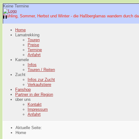
Keine Termine
Frühling, Sommer, Herbst und Winter - die Haßberglamas wandern durch da
Home
Lamatrekking
Touren
Preise
Termine
Anfahrt
Kamele
Infos
Touren / Reiten
Zucht
Infos zur Zucht
Verkaufstiere
Fanshop
Partner in der Region
über uns
Kontakt
Impressum
Anfahrt
Aktuelle Seite:
Home