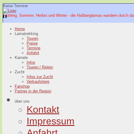
Keine Termine
Frühling, Sommer, Herbst und Winter - die Haßberglamas wandern durch da
Home
Lamatrekking
Touren
Preise
Termine
Anfahrt
Kamele
Infos
Touren / Reiten
Zucht
Infos zur Zucht
Verkaufstiere
Fanshop
Partner in der Region
über uns
Kontakt
Impressum
Anfahrt