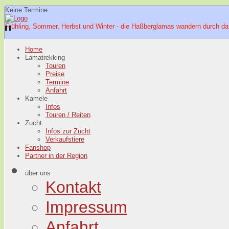
Keine Termine
Frühling, Sommer, Herbst und Winter - die Haßberglamas wandern durch da
Home
Lamatrekking
Touren
Preise
Termine
Anfahrt
Kamele
Infos
Touren / Reiten
Zucht
Infos zur Zucht
Verkaufstiere
Fanshop
Partner in der Region
über uns
Kontakt
Impressum
Anfahrt