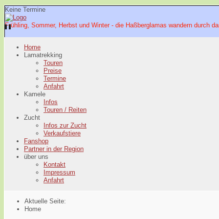
Keine Termine
Frühling, Sommer, Herbst und Winter - die Haßberglamas wandern durch da
Home
Lamatrekking
Touren
Preise
Termine
Anfahrt
Kamele
Infos
Touren / Reiten
Zucht
Infos zur Zucht
Verkaufstiere
Fanshop
Partner in der Region
über uns
Kontakt
Impressum
Anfahrt
Aktuelle Seite:
Home