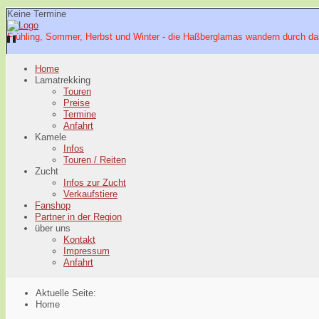
Keine Termine
Frühling, Sommer, Herbst und Winter - die Haßberglamas wandern durch da
Home
Lamatrekking
Touren
Preise
Termine
Anfahrt
Kamele
Infos
Touren / Reiten
Zucht
Infos zur Zucht
Verkaufstiere
Fanshop
Partner in der Region
über uns
Kontakt
Impressum
Anfahrt
Aktuelle Seite:
Home